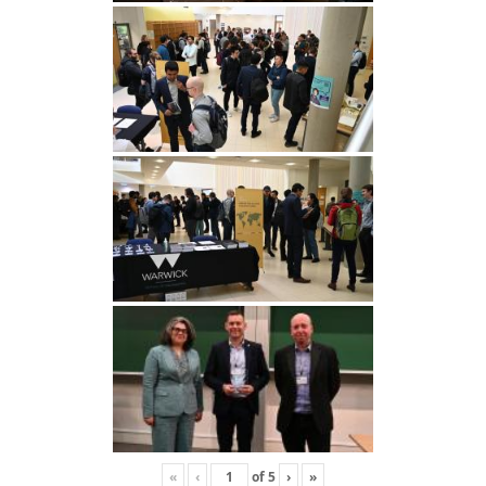
«
‹
of
5
›
»