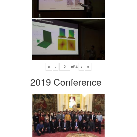
«
‹
of
4
›
»
2019 Conference