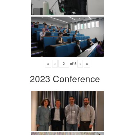
«
‹
of
5
›
»
2023 Conference