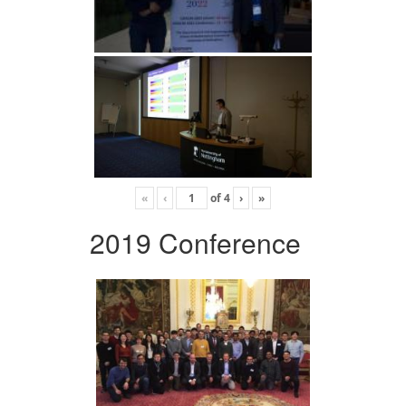
«
‹
of
4
›
»
2019 Conference