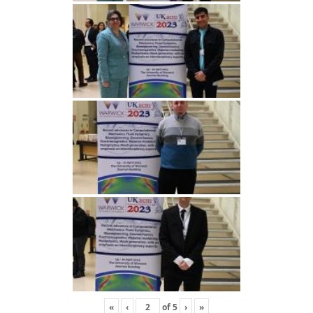
«
‹
of
5
›
»