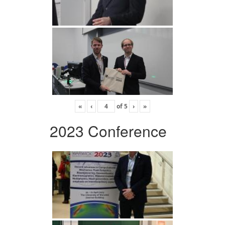
«
‹
of
5
›
»
2023 Conference