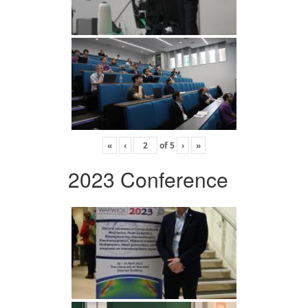
«
‹
of
5
›
»
2023 Conference