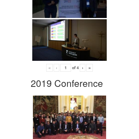
«
‹
of
4
›
»
2019 Conference