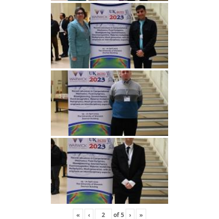
«
‹
of
5
›
»