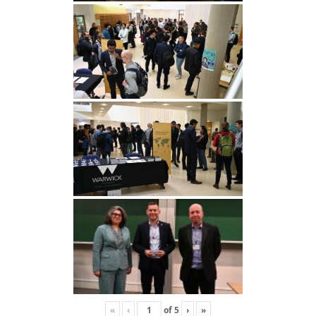
«
‹
of
5
›
»