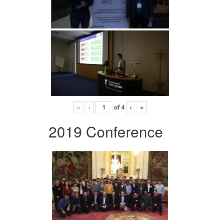
«
‹
of
4
›
»
2019 Conference