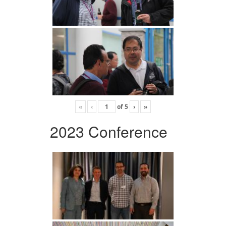
«
‹
of
5
›
»
2023 Conference