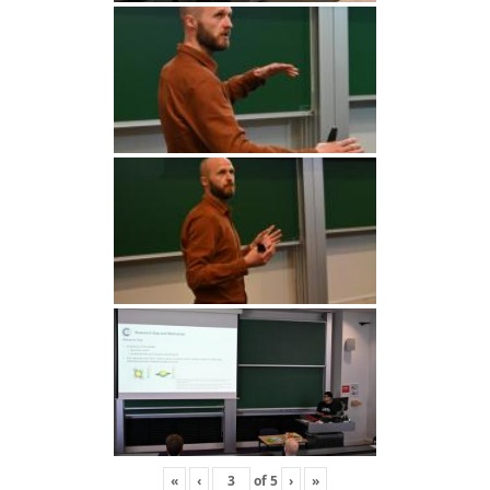
«
‹
of
5
›
»