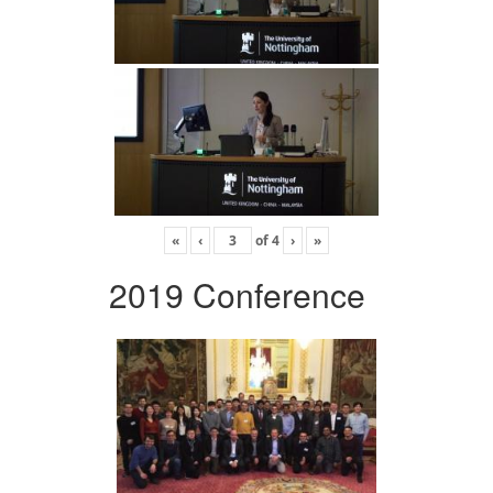
«
‹
of
4
›
»
2019 Conference