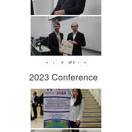
«
‹
of
5
›
»
2023 Conference