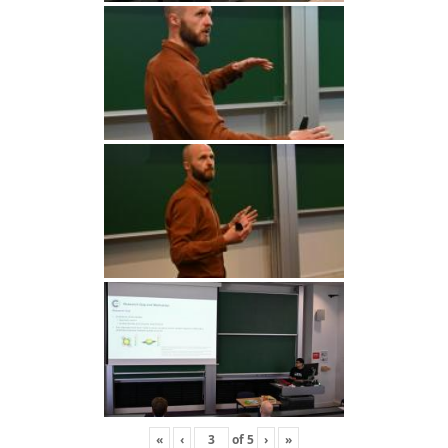
«
‹
of
5
›
»