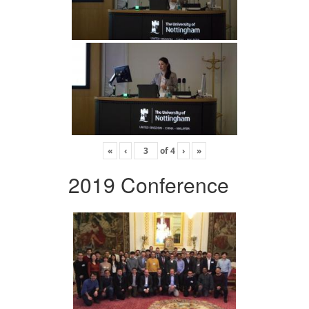
«
‹
of
4
›
»
2019 Conference