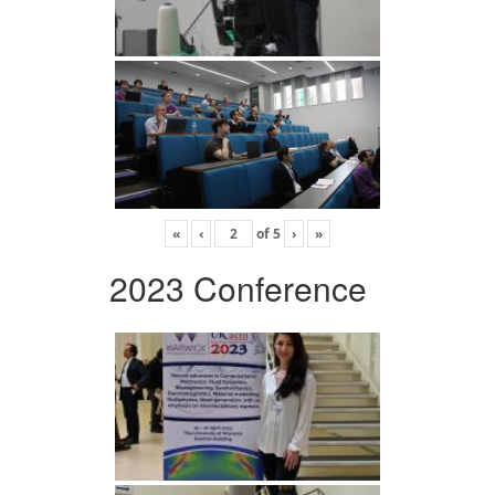
«
‹
of
5
›
»
2023 Conference