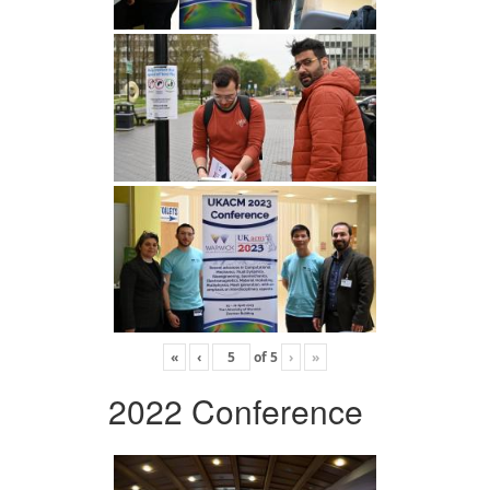
«
‹
of
5
›
»
2022 Conference