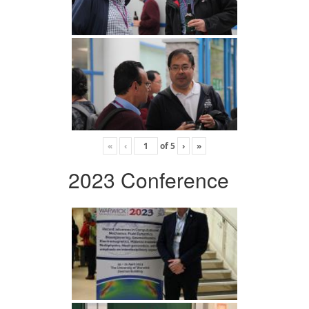
«
‹
of
5
›
»
2023 Conference