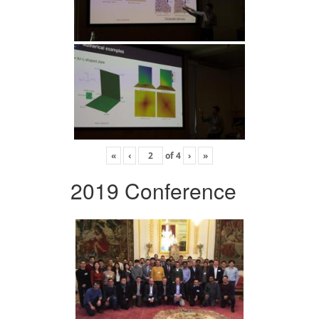
«
‹
of
4
›
»
2019 Conference