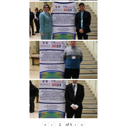
«
‹
of
5
›
»