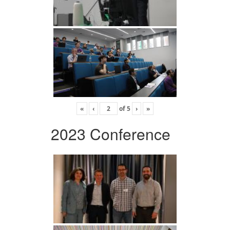
«
‹
of
5
›
»
2023 Conference