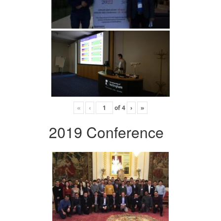
«
‹
of
4
›
»
2019 Conference