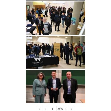
«
‹
of
5
›
»