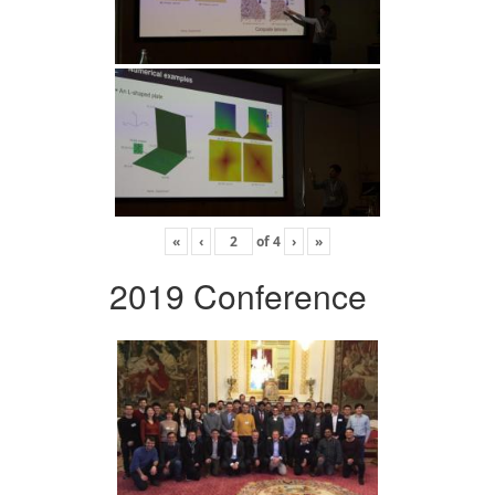
«
‹
of
4
›
»
2019 Conference