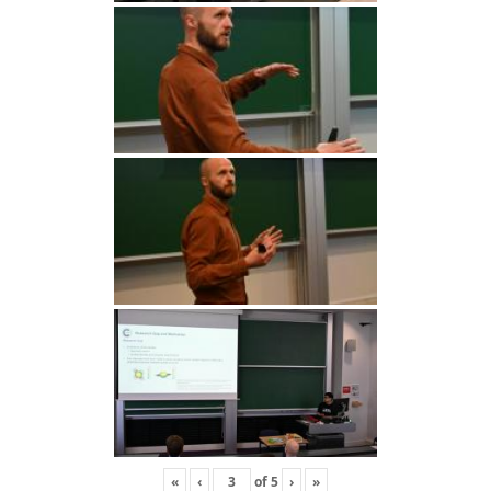
«
‹
of
5
›
»