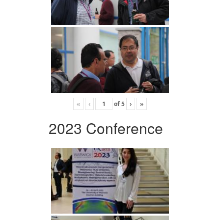
«
‹
of
5
›
»
2023 Conference