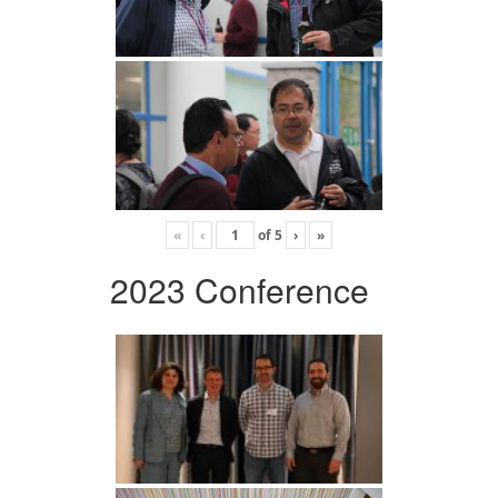
«
‹
of
5
›
»
2023 Conference