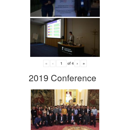
«
‹
of
4
›
»
2019 Conference