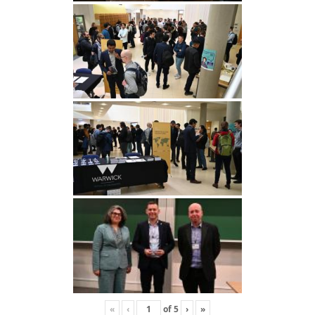
«
‹
of
5
›
»