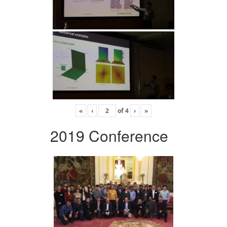
«
‹
of
4
›
»
2019 Conference