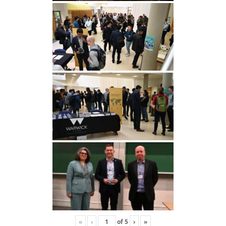
«
‹
of
5
›
»