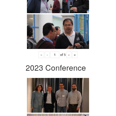
«
‹
of
5
›
»
2023 Conference