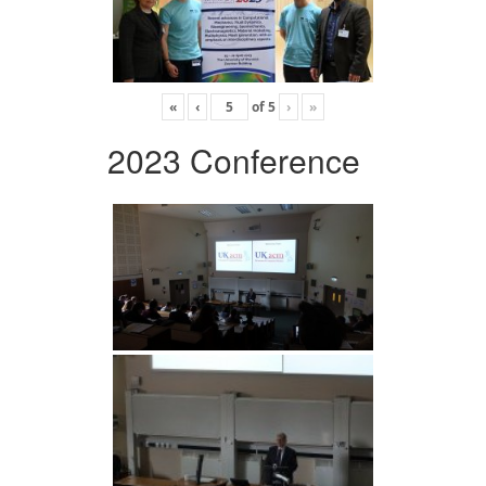
«
‹
of
5
›
»
2023 Conference