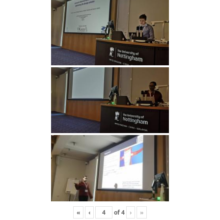
«
‹
of
4
›
»