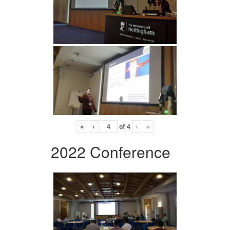
«
‹
of
4
›
»
2022 Conference