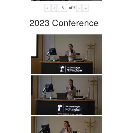
«
‹
of
5
›
»
2023 Conference