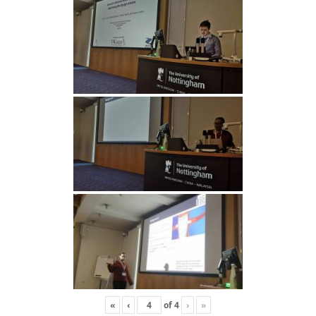
«
‹
of
4
›
»