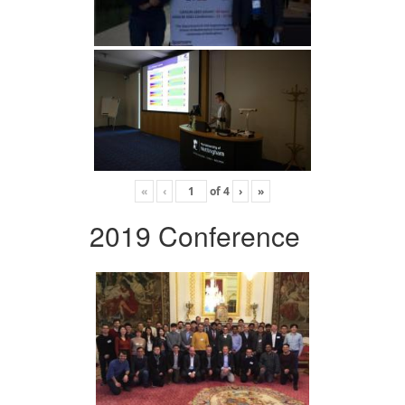
«
‹
of
4
›
»
2019 Conference