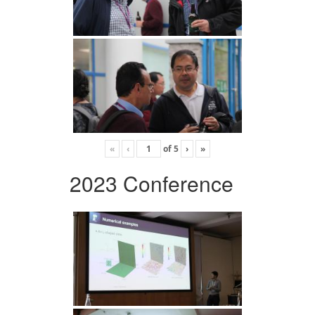
«
‹
of
5
›
»
2023 Conference