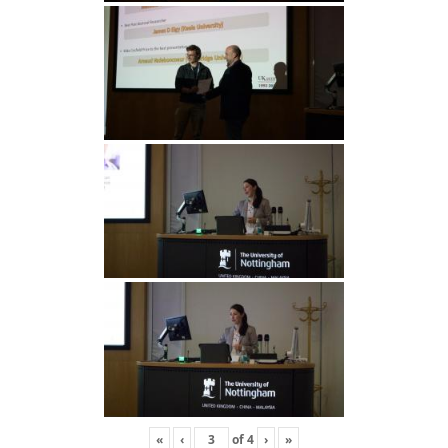
«
‹
of
4
›
»