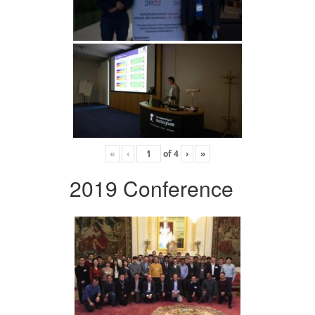
«
‹
of
4
›
»
2019 Conference