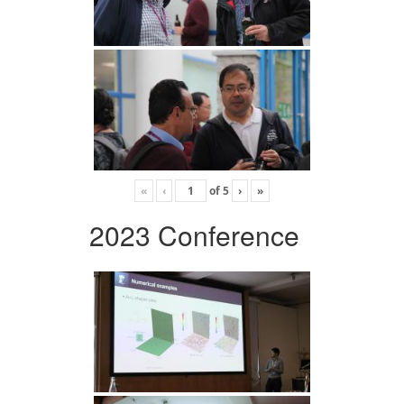
«
‹
of
5
›
»
2023 Conference