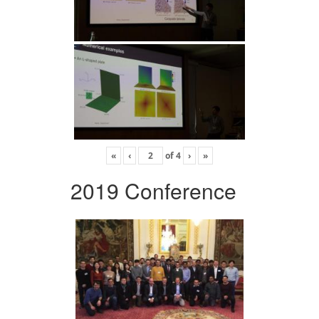
«
‹
of
4
›
»
2019 Conference