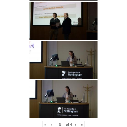
«
‹
of
4
›
»