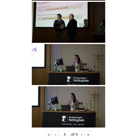
«
‹
of
4
›
»