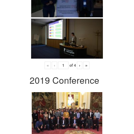
«
‹
of
4
›
»
2019 Conference