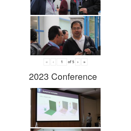
«
‹
of
5
›
»
2023 Conference