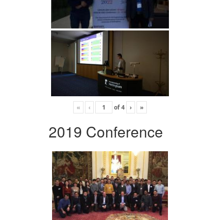
«
‹
of
4
›
»
2019 Conference