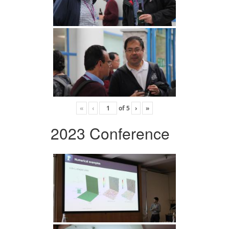
«
‹
of
5
›
»
2023 Conference