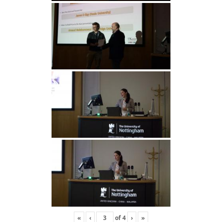
«
‹
of
4
›
»