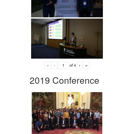
«
‹
of
4
›
»
2019 Conference