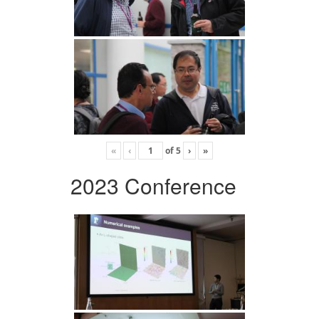
«
‹
of
5
›
»
2023 Conference