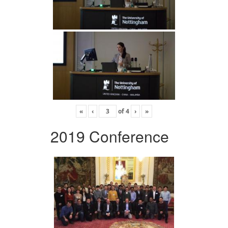
«
‹
of
4
›
»
2019 Conference