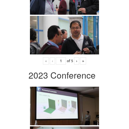
«
‹
of
5
›
»
2023 Conference