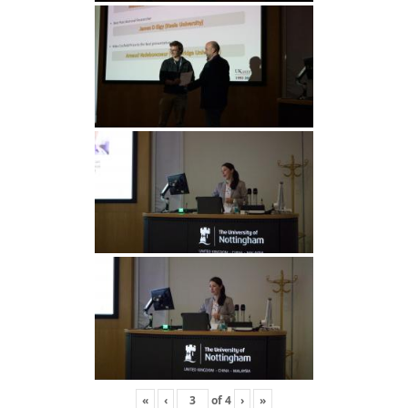
«
‹
of
4
›
»