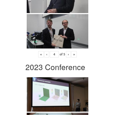
«
‹
of
5
›
»
2023 Conference