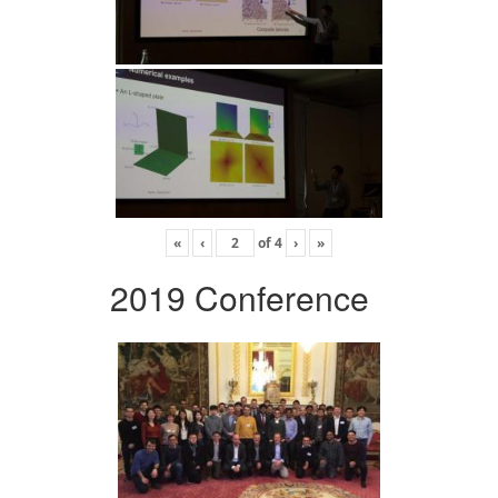
«
‹
of
4
›
»
2019 Conference