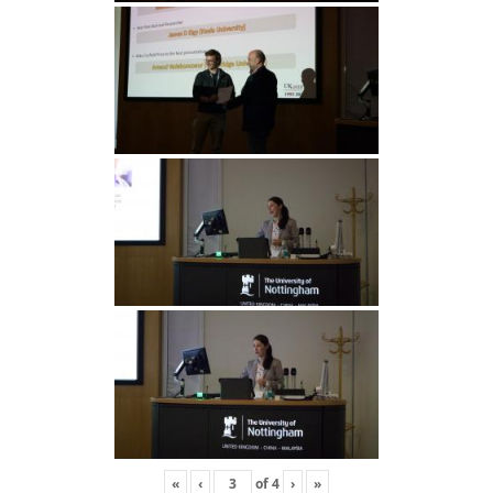
«
‹
of
4
›
»