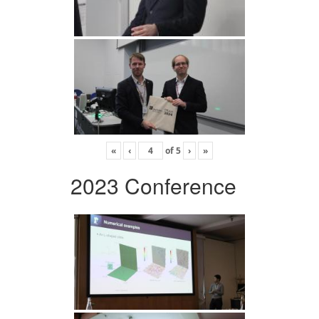
«
‹
of
5
›
»
2023 Conference