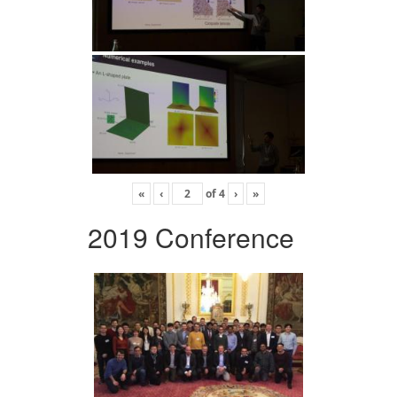
«
‹
of
4
›
»
2019 Conference