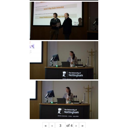
«
‹
of
4
›
»