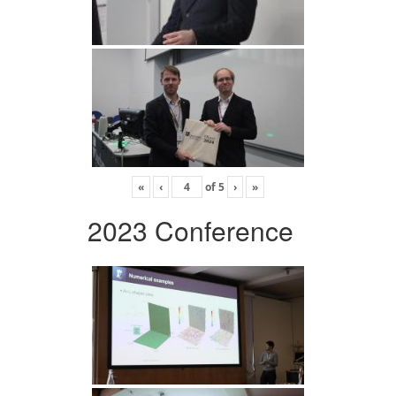
«
‹
of
5
›
»
2023 Conference