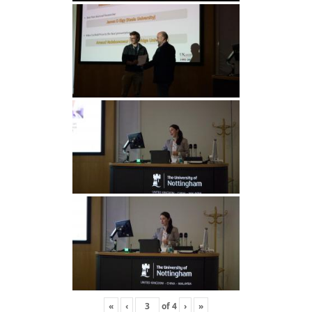
«
‹
of
4
›
»