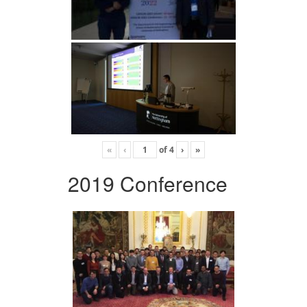
«
‹
of
4
›
»
2019 Conference