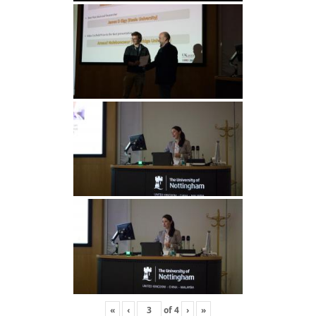
«
‹
of
4
›
»