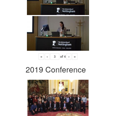
«
‹
of
4
›
»
2019 Conference