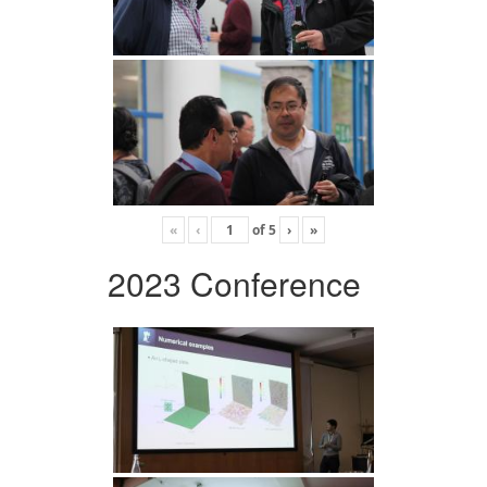
«
‹
of
5
›
»
2023 Conference