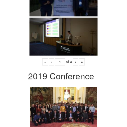
«
‹
of
4
›
»
2019 Conference