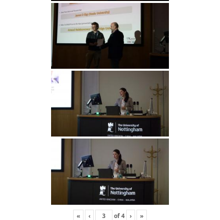
«
‹
of
4
›
»