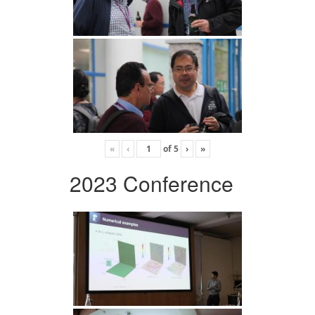
«
‹
of
5
›
»
2023 Conference