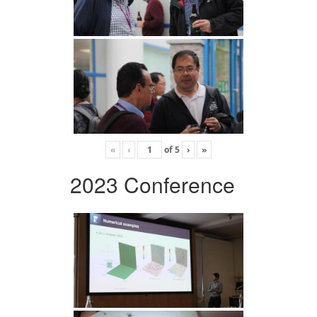
«
‹
of
5
›
»
2023 Conference