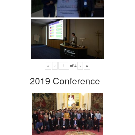
«
‹
of
4
›
»
2019 Conference