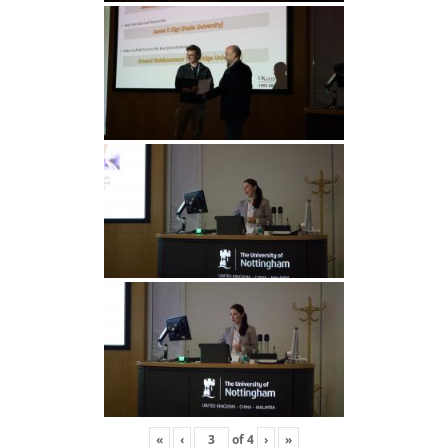
«
‹
of
4
›
»