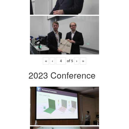
«
‹
of
5
›
»
2023 Conference