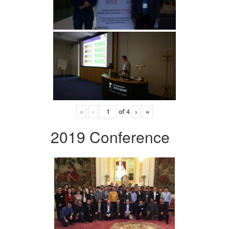
«
‹
of
4
›
»
2019 Conference