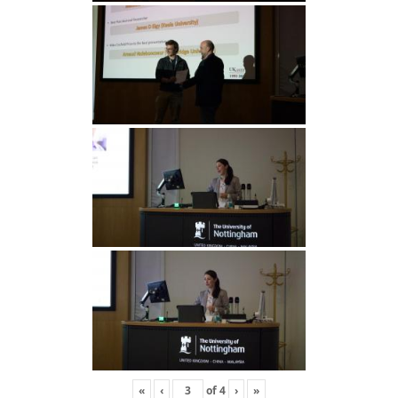
«
‹
of
4
›
»