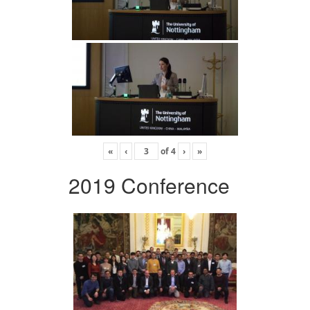
«
‹
of
4
›
»
2019 Conference