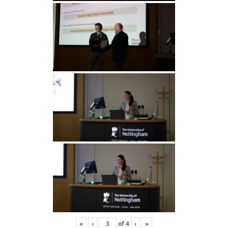
«
‹
of
4
›
»