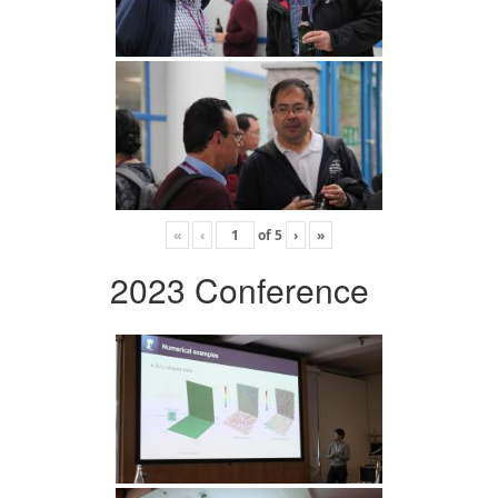
«
‹
of
5
›
»
2023 Conference