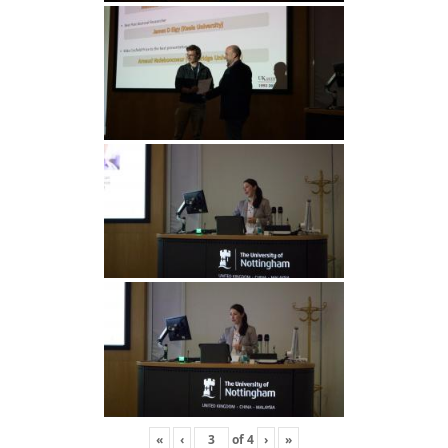
«
‹
of
4
›
»