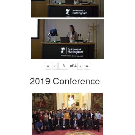
«
‹
of
4
›
»
2019 Conference