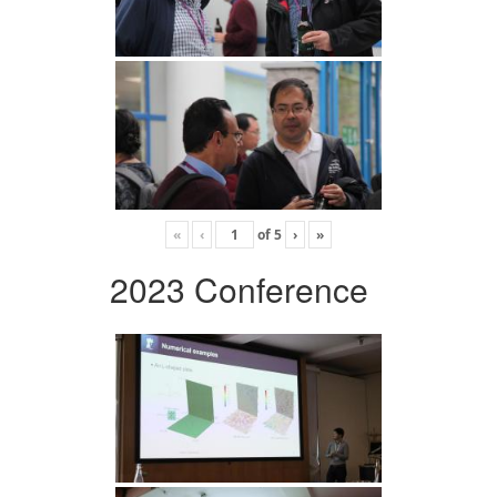
«
‹
of
5
›
»
2023 Conference