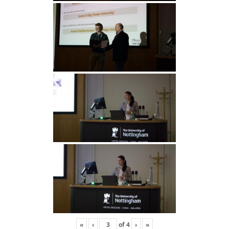
«
‹
of
4
›
»