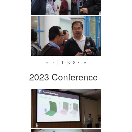
«
‹
of
5
›
»
2023 Conference