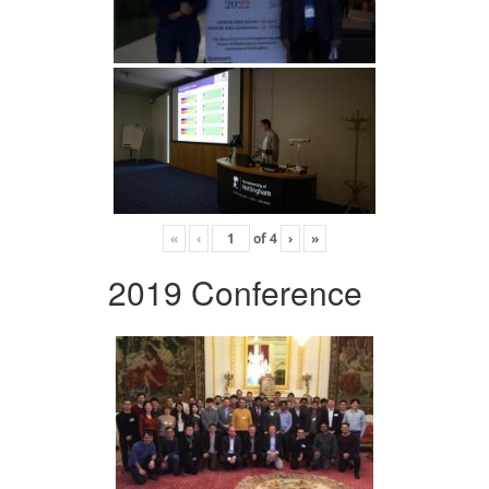
«
‹
of
4
›
»
2019 Conference