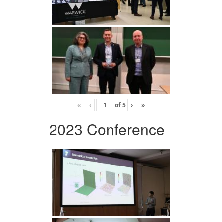
«
‹
of
5
›
»
2023 Conference