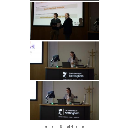
«
‹
of
4
›
»