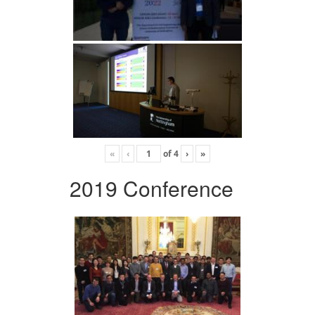
«
‹
of
4
›
»
2019 Conference