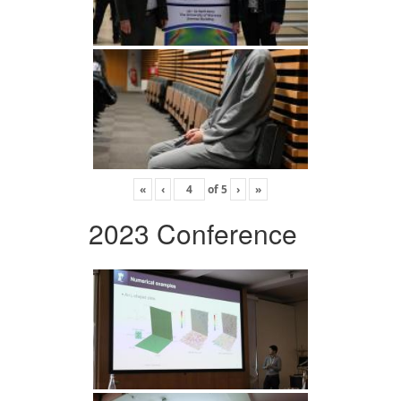
«
‹
of
5
›
»
2023 Conference