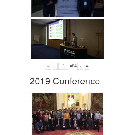
«
‹
of
4
›
»
2019 Conference