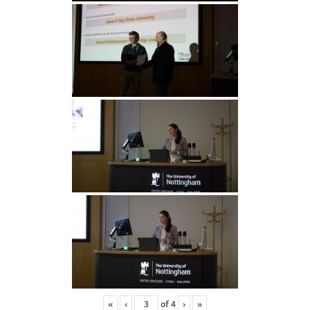
«
‹
of
4
›
»