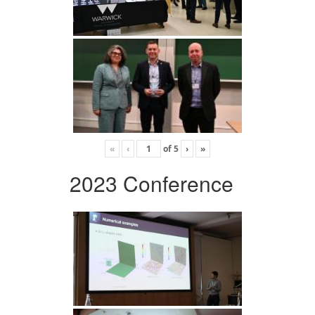
«
‹
of
5
›
»
2023 Conference