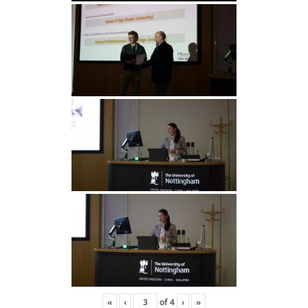
«
‹
of
4
›
»