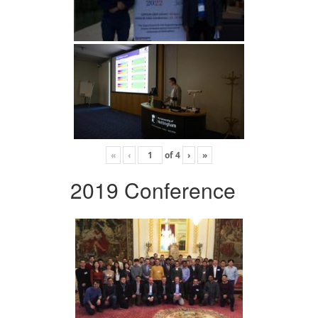
«
‹
of
4
›
»
2019 Conference