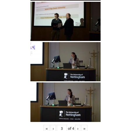
«
‹
of
4
›
»