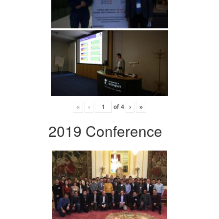
«
‹
of
4
›
»
2019 Conference