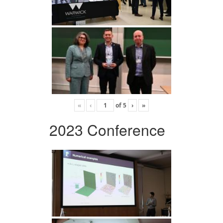
«
‹
of
5
›
»
2023 Conference