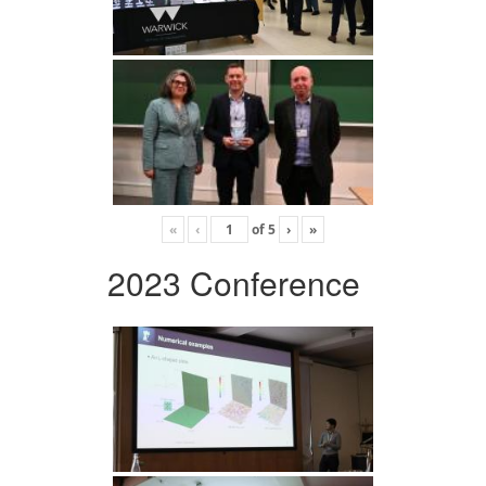
«
‹
of
5
›
»
2023 Conference