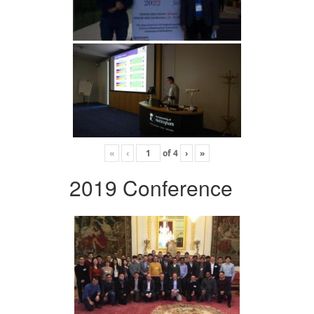
«
‹
of
4
›
»
2019 Conference