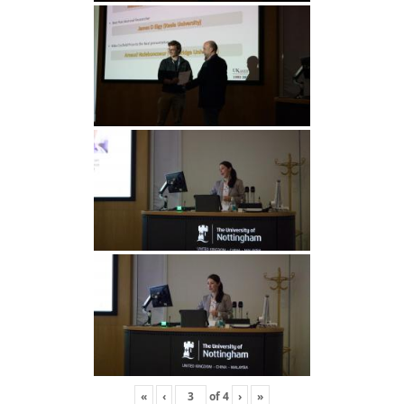
«
‹
of
4
›
»