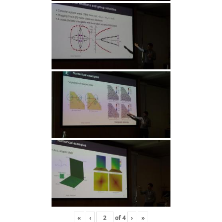
«
‹
of
4
›
»