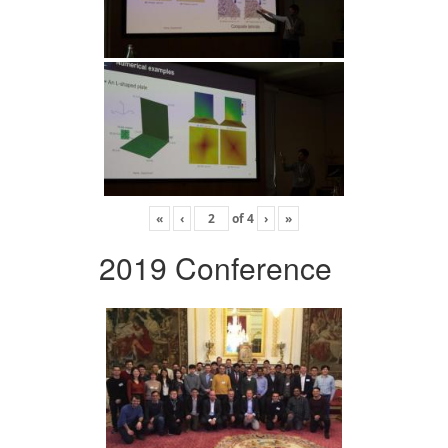
«
‹
of
4
›
»
2019 Conference