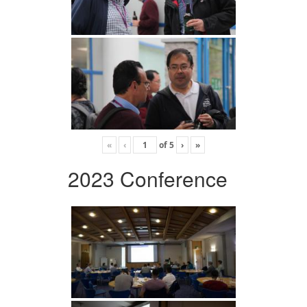
«
‹
of
5
›
»
2023 Conference