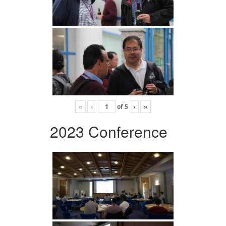
«
‹
of
5
›
»
2023 Conference