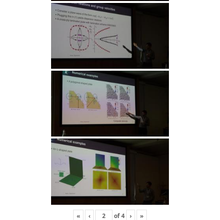
«
‹
of
4
›
»