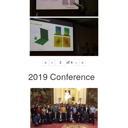
«
‹
of
4
›
»
2019 Conference