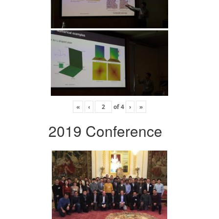
«
‹
of
4
›
»
2019 Conference