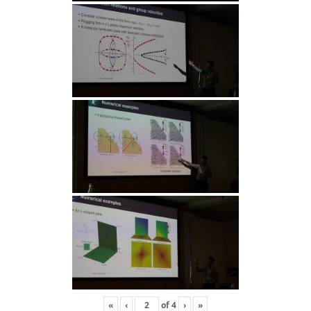
«
‹
of
4
›
»