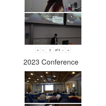
«
‹
of
5
›
»
2023 Conference