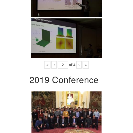
«
‹
of
4
›
»
2019 Conference