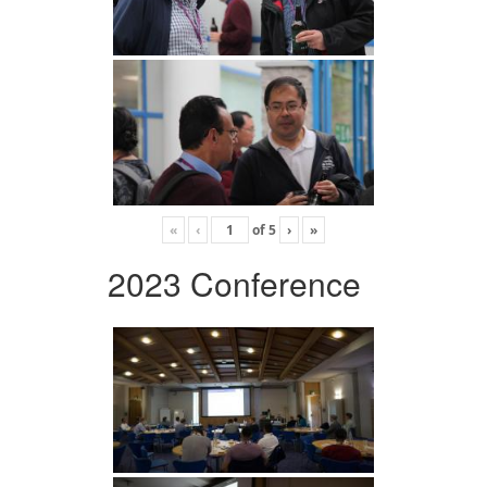
«
‹
of
5
›
»
2023 Conference