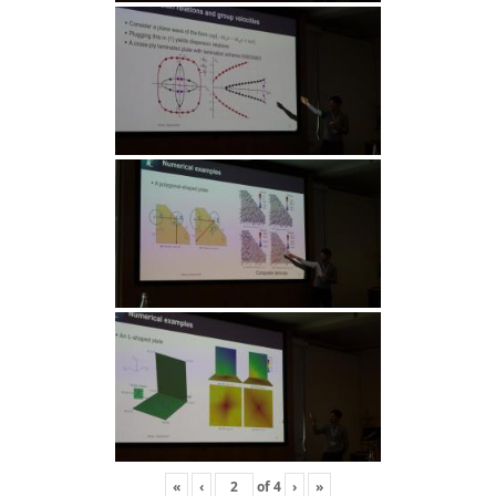
«
‹
of
4
›
»