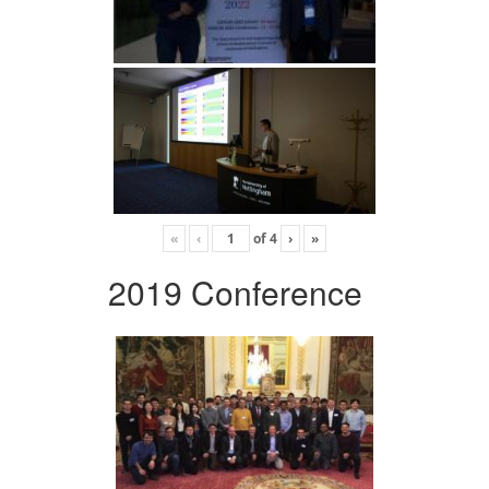
«
‹
of
4
›
»
2019 Conference