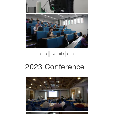
«
‹
of
5
›
»
2023 Conference