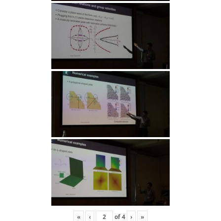
«
‹
of
4
›
»