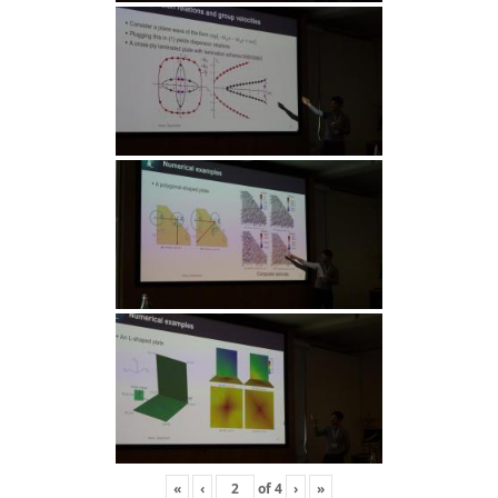
«
‹
of
4
›
»