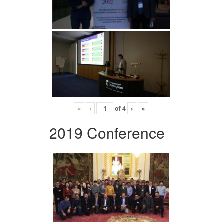
«
‹
of
4
›
»
2019 Conference