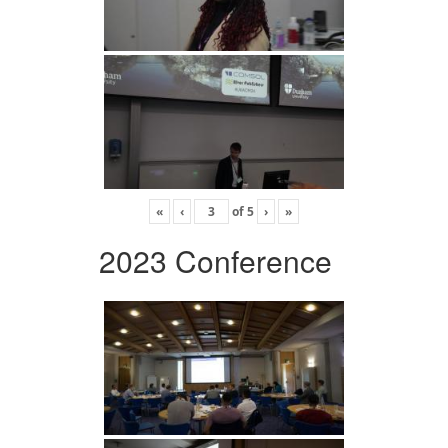
«
‹
of
5
›
»
2023 Conference