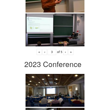
«
‹
of
5
›
»
2023 Conference