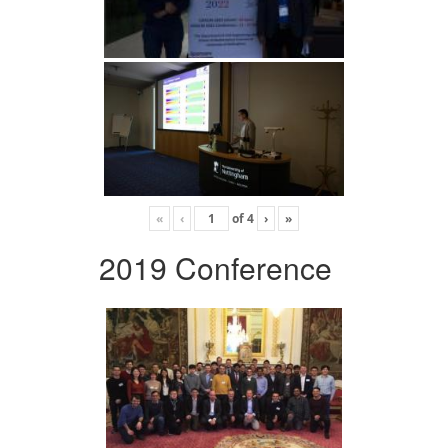
«
‹
of
4
›
»
2019 Conference