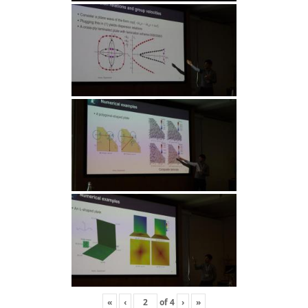
«
‹
of
4
›
»