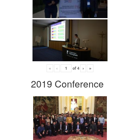
«
‹
of
4
›
»
2019 Conference