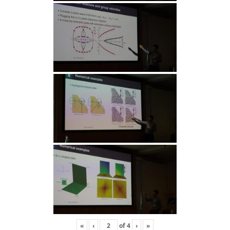
«
‹
of
4
›
»