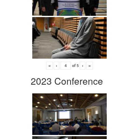
«
‹
of
5
›
»
2023 Conference