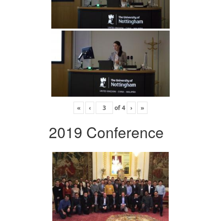
«
‹
of
4
›
»
2019 Conference