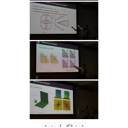
«
‹
of
4
›
»