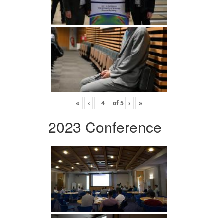
«
‹
of
5
›
»
2023 Conference