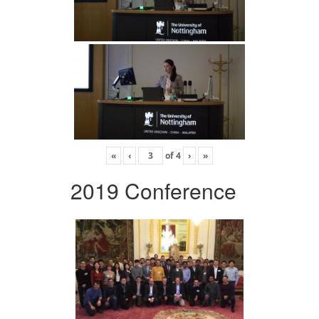
«
‹
of
4
›
»
2019 Conference