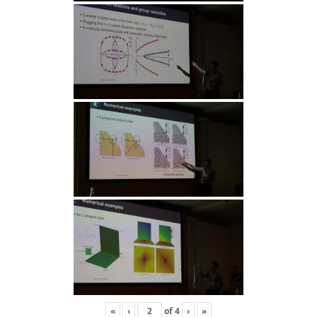
«
‹
of
4
›
»