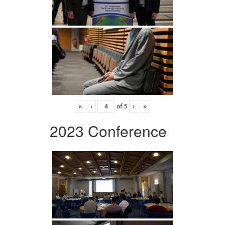
«
‹
of
5
›
»
2023 Conference