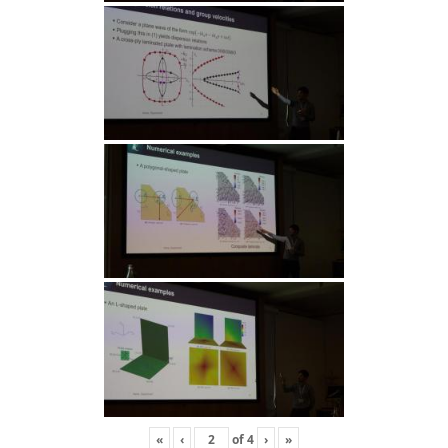
«
‹
of
4
›
»