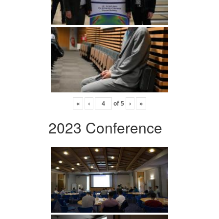
«
‹
of
5
›
»
2023 Conference