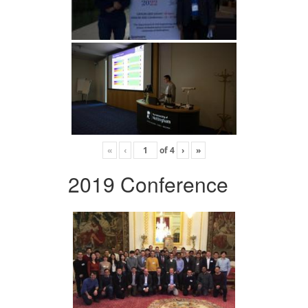
«
‹
of
4
›
»
2019 Conference