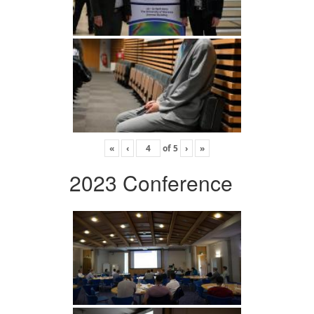
«
‹
of
5
›
»
2023 Conference