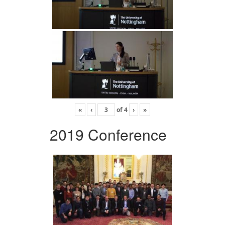
«
‹
of
4
›
»
2019 Conference