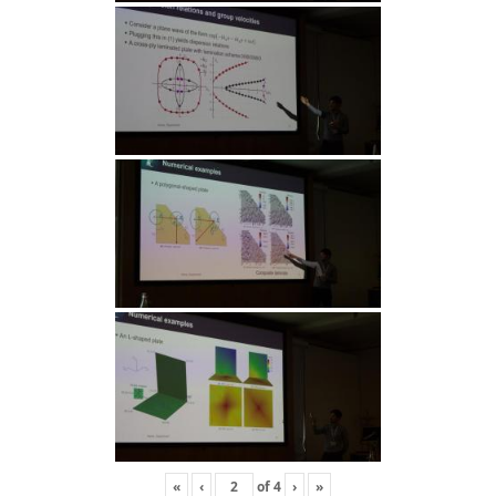
«
‹
of
4
›
»