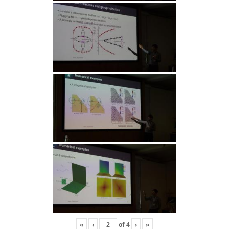
«
‹
of
4
›
»