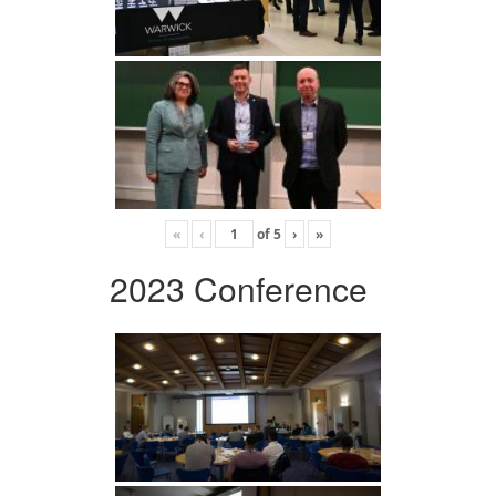
«
‹
of
5
›
»
2023 Conference