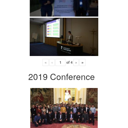
«
‹
of
4
›
»
2019 Conference